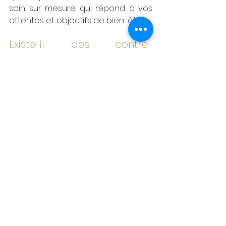
soin sur mesure qui répond à vos 
attentes et objectifs de bien-être.
Existe-il des contre-
indications aux massages ? 
Il existe peu de contre-indications 
aux massages, toutefois, dans 
certains cas spécifiques, il peut 
être préférable de reporter une 
séance de massage.
Par exemple, si vous souffrez de 
certaines affections cutanées, de 
fièvre, de problèmes circulatoires 
graves ou de fractures, il est 
recommandé de consulter votre 
médecin ou votre thérapeute 
avant de recevoir le massage. 