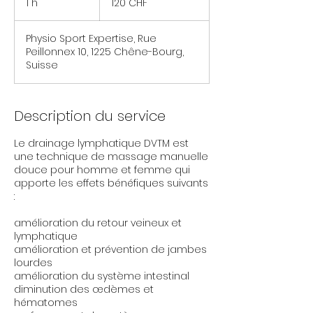
1 h
1
120 CHF
suisses
Physio Sport Expertise, Rue
Peillonnex 10, 1225 Chêne-Bourg,
Suisse
Description du service
Le drainage lymphatique DVTM est
une technique de massage manuelle
douce pour homme et femme qui
apporte les effets bénéfiques suivants
:
amélioration du retour veineux et
lymphatique
amélioration et prévention de jambes
lourdes
amélioration du système intestinal
diminution des œdèmes et
hématomes