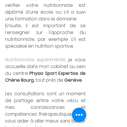
vérifier votre nutritionniste est 
diplômé d'une école ou s'il a suivi 
une formation dans le domaine. 
Ensuite, il est important de se 
renseigner sur l'approche du 
nutritionniste, par exemple s'il est 
spécialisé en nutrition sportive.
Nutritionniste expérimenté
, je vous 
accueille dans mon cabinet au sein 
du centre 
Physio Sport Expertise de 
Chêne Bourg
, tout prés de 
Genève
.
Les consultations sont un moment 
de partage entre votre vécu et 
mes connaissances et 
compétences thérapeutiques pour 
vous aider à aller mieux sans laisser 